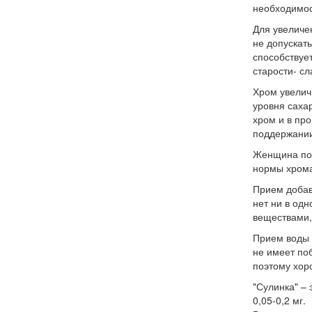
необходимос
Для увеличе
не допускат
способствуе
старости- с
Хром увелич
уровня саха
хром и в пр
поддержании
Женщина пот
нормы хрома
Прием добаво
нет ни в одн
веществами,
Прием воды
не имеет поб
поэтому хор
"Сулинка"
– 
0,05-0,2 мг.