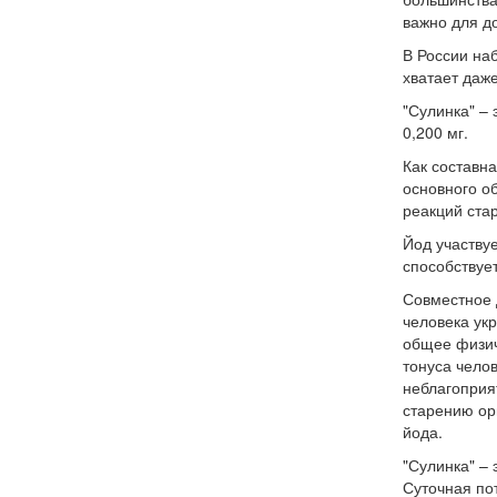
важно для д
В России на
хватает даж
"Сулинка"
– 
0,200 мг.
Как составн
основного об
реакций ста
Йод участвуе
способствуе
Совместное 
человека
ук
общее физич
тонуса чело
неблагоприя
старению ор
йода.
"Сулинка"
– 
Суточная пот