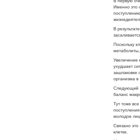
В первую оч
Именно это 
поступлению
жизнедеятел
В результате
засаливаетс
Поскольку к
метаболиты,
Увеличение 
ухудшает си
зашлаковке о
организма в 
Следующий в
баланс макр
Тут тоже вс
поступления
молодое лиц
Связано это
клетке.