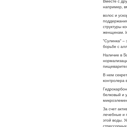
Вместе с др
например,
в
волос и уск
поддержания
структуры к
женщинам. И
"Сулинка"
– 
борьбе с ал
Наличие в S
нормализаци
пищеварител
В нем секрет
контролера 
Гидрокарбон
белковый и 
микроэлемен
За счет акт
лечебные и 
этой воды. 
стрессорных