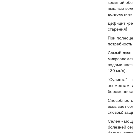
кремний обес
пышные воло
долголетия»
Дефицит кре
старения!
При полноце
потребность 
Самый лучши
микроэлемен
водами являю
130 мг/л).
"Сулинка"
– 
элементам, 
беременности
Способность
вызывает со
словом:
защ
Селен -
мощн
болезней се
большинства