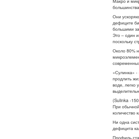
Макро и мик
большинства
Они ускоряю
дефиците би
большими за
Это –
один и
поскольку с
Около 80% н
микроэлемен
современных
«Сулинка»
- 
продлить жи
воде, легко 
выделительно
(Sulinka -15
При обычной
количество к
Ни одна сис
дефицита ка
Профиль ста