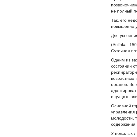
позвоночник
не полный п
Так, его нед
повышение у
Для усвоени
(Sulinka -15
Суточная пот
Одним из ва
состоянии с
респираторн
возрастные 
органов. Во
адаптироват
ощущать вли
Основной cт
управления 
молодости, 
содержания 
У пожилых л